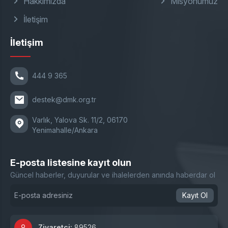
Hakkımızda
Misyonumuz
İletişim
İletişim
444 9 365
destek@dmk.org.tr
Varlık, Yalova Sk. 11/2, 06170
Yenimahalle/Ankara
E-posta listesine kayıt olun
Güncel haberler, duyurular ve ihalelerden anında haberdar ol
Kayıt Ol
Ziyaretçi:
89526