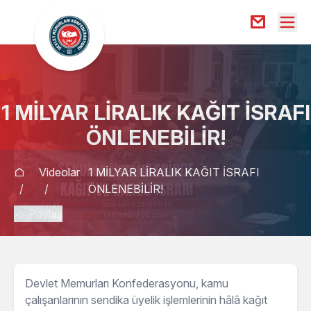
1 MİLYAR LİRALIK KAĞIT İSRAFI
ÖNLENEBİLİR!
Videolar
1 MİLYAR LİRALIK KAĞIT İSRAFI
/
/
ÖNLENEBİLİR!
Paylaş
Devlet Memurları Konfederasyonu, kamu
çalışanlarının sendika üyelik işlemlerinin hâlâ kağıt