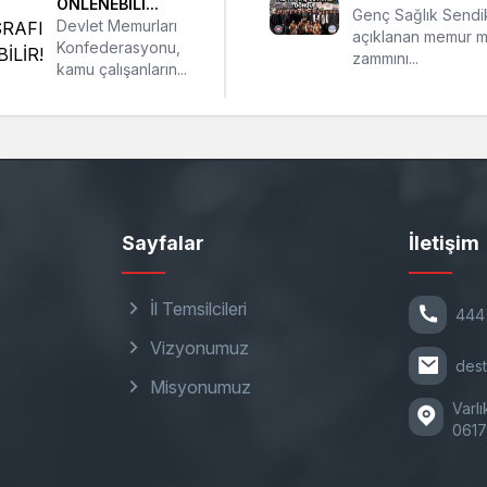
ÖNLENEBİLİ...
Genç Sağlık Sendi
Devlet Memurları
açıklanan memur 
Konfederasyonu,
zammını...
kamu çalışanların...
Sayfalar
İletişim
İl Temsilcileri
444
Vizyonumuz
des
Misyonumuz
Varlı
0617