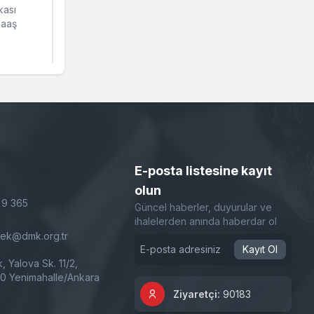
kası
maaş
E-posta listesine kayıt
olun
 9 365
Güncel haberler, duyurular ve
ihalelerden anında haberdar ol
tek@dmk.org.tr
Kayıt Ol
k, Yalova Sk. 11/2,
0 Yenimahalle/Ankara
Ziyaretçi:
90183