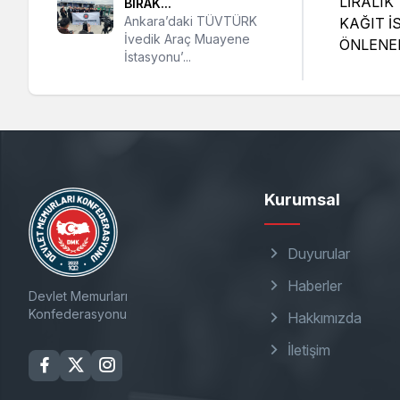
BIRAK...
Ankara’daki TÜVTÜRK
İvedik Araç Muayene
İstasyonu’...
Kurumsal
Duyurular
Haberler
Devlet Memurları
Konfederasyonu
Hakkımızda
İletişim