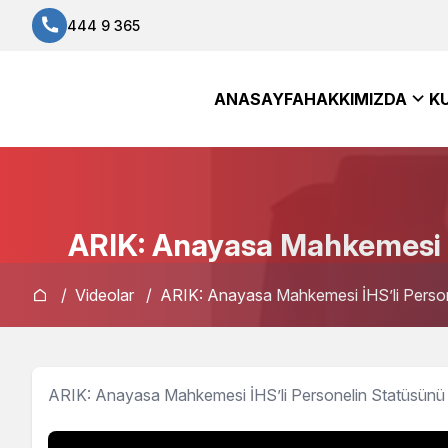
444 9 365
ANASAYFA
HAKKIMIZDA
K
ARIK: Anayasa Mahkemesi İH
/
Videolar
/
ARIK: Anayasa Mahkemesi İHS’li Personel
ARIK: Anayasa Mahkemesi İHS’li Personelin Statüsünü İp