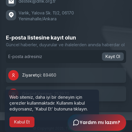
destek@dmk.org.tr
Varlık, Yalova Sk. 11/2, 06170
Yenimahalle/Ankara
E-posta listesine kayıt olun
Güncel haberler, duyurular ve ihalelerden anında haberdar ol
Kayıt Ol
Ziyaretçi:
89460
Görüntülenme:
253970
Web sitemiz, daha iyi bir deneyim için
çerezler kullanmaktadır. Kullanımı kabul
ediyorsanız, 'Kabul Et' butonuna tıklayın.
Kabul Et
Yardım mı lazım?
Kapat
© Copyright 2025, Tüm hakları saklıdır.