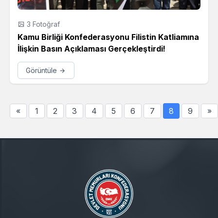
3 Fotoğraf
Kamu Birliği Konfederasyonu Filistin Katliamına
İlişkin Basın Açıklaması Gerçekleştirdi!
Görüntüle
«
1
2
3
4
5
6
7
8
9
»