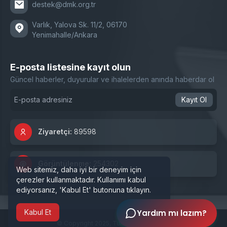
destek@dmk.org.tr
Varlık, Yalova Sk. 11/2, 06170
Yenimahalle/Ankara
E-posta listesine kayıt olun
Güncel haberler, duyurular ve ihalelerden anında haberdar ol
Kayıt Ol
Ziyaretçi:
89598
Görüntülenme:
254302
Web sitemiz, daha iyi bir deneyim için
çerezler kullanmaktadır. Kullanımı kabul
ediyorsanız, 'Kabul Et' butonuna tıklayın.
Kabul Et
Yardım mı lazım?
Kapat
© Copyright 2025, Tüm hakları saklıdır.